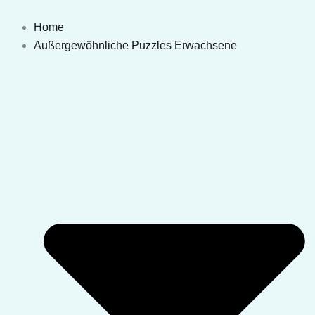
Zum
Kleine
Inhalt
Hexe
Home
springen
Magnet
Außergewöhnliche Puzzles Erwachsene
Menge