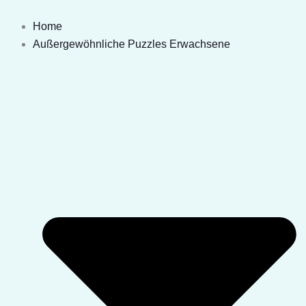
Zum
Lebende
Inhalt
Karten
Home
springen
Lamas
Außergewöhnliche Puzzles Erwachsene
Menge