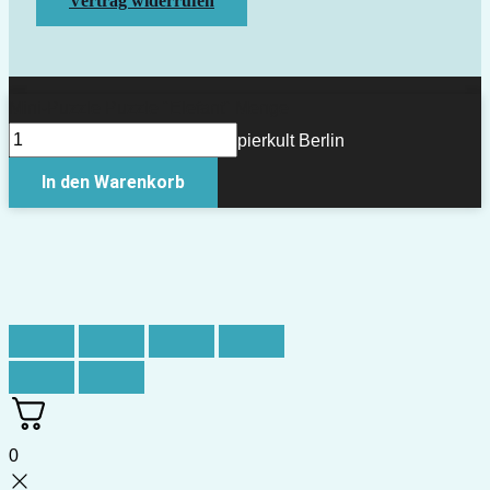
Vertrag widerrufen
Mini-Puzzle Puzzle "Elefant" Menge
Copyright © 2026 Papierkult Berlin
In den Warenkorb
0